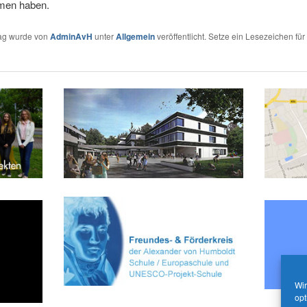
men haben.
rag wurde von
AdminAvH
unter
Allgemein
veröffentlicht. Setze ein Lesezeichen für
Wir
opt