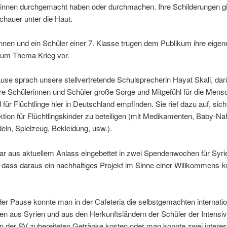
rinnen durchgemacht haben oder durchmachen. Ihre Schilderungen g
chauer unter die Haut.
nnen und ein Schüler einer 7. Klasse trugen dem Publikum ihre eigen
zum Thema Krieg vor.
use sprach unsere stellvertretende Schulsprecherin Hayat Skali, dar
re Schülerinnen und Schüler große Sorge und Mitgefühl für die Mens
 für Flüchtlinge hier in Deutschland empfinden. Sie rief dazu auf, sich
ion für Flüchtlingskinder zu beteiligen (mit Medikamenten, Baby-Na
eln, Spielzeug, Bekleidung, usw.).
r aus aktuellem Anlass eingebettet in zwei Spendenwochen für Syri
, dass daraus ein nachhaltiges Projekt im Sinne einer Willkommens-ku
r Pause konnte man in der Cafeteria die selbstgemachten internati
ten aus Syrien und aus den Herkunftsländern der Schüler der Intensi
on der SV zubereiteten Getränke kosten oder man konnte zwei intere