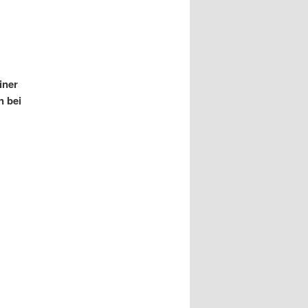
iner
n bei