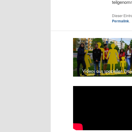
teilgenom
Dieser Eint
Permalink
.