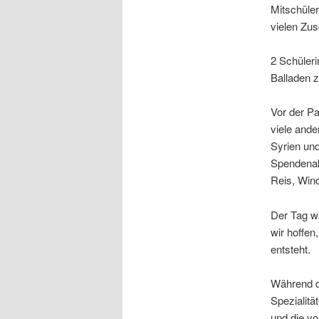
Mitschüle
vielen Zus
2 Schüleri
Balladen 
Vor der Pa
viele ande
Syrien und
Spendenakt
Reis, Wind
Der Tag wa
wir hoffen
entsteht.
Während de
Spezialitä
und die v