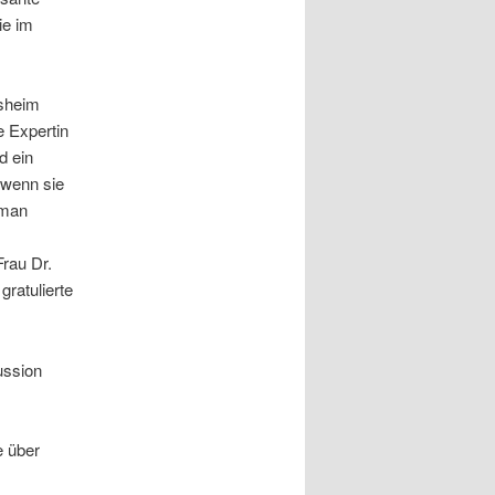
ie im
lsheim
 Expertin
d ein
 wenn sie
 man
rau Dr.
gratulierte
ussion
e über