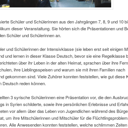
sierte Schüler und Schülerinnen aus den Jahrgängen 7, 8, 9 und 10 bi
likum dieser Veranstaltung. Sie hörten sich die Präsentationen und B
den Schüler und Schülerinnen an.
ler und Schülerinnen der Intensivklasse (sie leben erst seit einigen 
nd und lernen in dieser Klasse Deutsch, bevor sie eine Regelklasse
richteten über ihr Leben in der alten Heimat, sprachen über ihre Fer
Schulen, ihre Lieblingsspeisen und warum sie mit ihren Familien nach
d gekommen sind. Viele Zuhörer konnten feststellen, wie gut diese 
n Deutsch reden können.
llten 3 syrische Schülerinnen eine Präsentation vor, die den Ausbru
gs in Syrien schilderte, sowie ihre persönlichen Erlebnisse und Erfa
teten vor allem über das Leben von Jugendlichen während des Bürger
at, um ihre Mitschülerinnen und Mitschüler für die Flüchtlingsproblem
ieren. Alle Anwesenden konnten feststellen, welche schlimmen Zeiten 