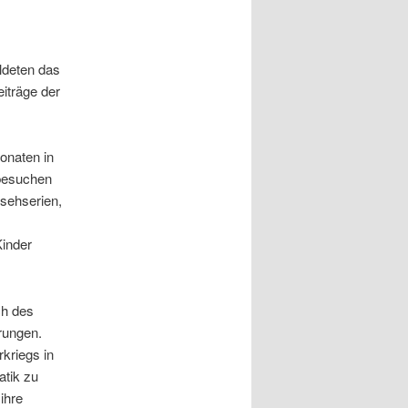
ldeten das
eiträge der
Monaten in
 besuchen
nsehserien,
Kinder
ch des
hrungen.
kriegs in
atik zu
ihre