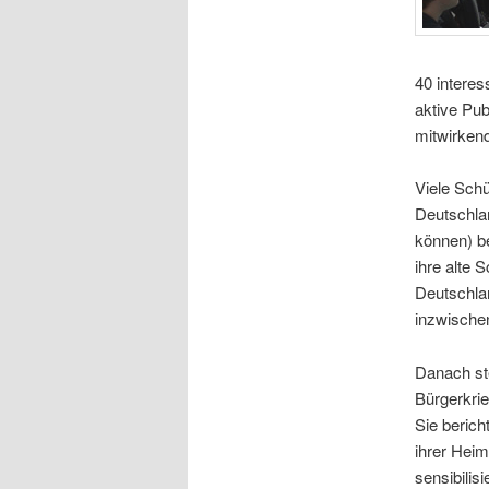
40 interes
aktive Pub
mitwirken
Viele Schü
Deutschla
können) be
ihre alte 
Deutschlan
inzwische
Danach ste
Bürgerkrie
Sie berich
ihrer Heim
sensibilis