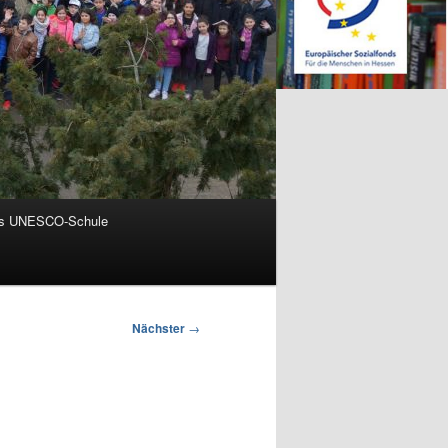
ls UNESCO-Schule
Nächster
→