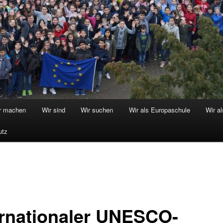
r machen
Wir sind
Wir suchen
Wir als Europaschule
Wir a
utz
ernationaler UNESCO-