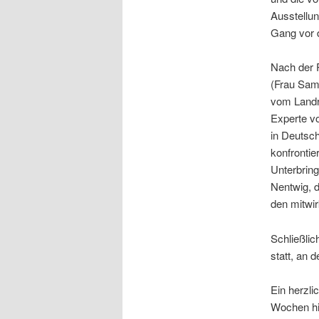
Ausstellu
Gang vor 
Nach der P
(Frau Sam
vom Landr
Experte vo
in Deutsc
konfrontie
Unterbrin
Nentwig, d
den mitwir
Schließlic
statt, an 
Ein herzl
Wochen hi