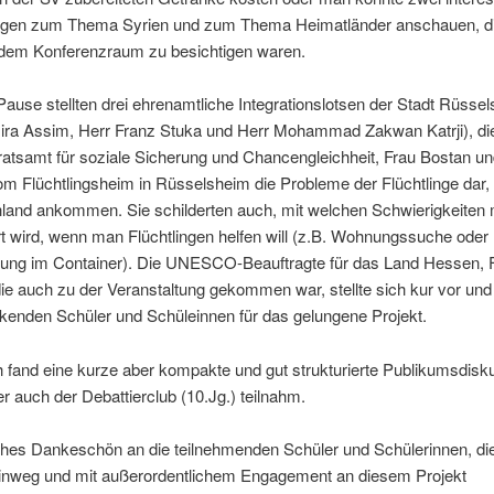
ngen zum Thema Syrien und zum Thema Heimatländer anschauen, d
dem Konferenzraum zu besichtigen waren.
ause stellten drei ehrenamtliche Integrationslotsen der Stadt Rüsse
ira Assim, Herr Franz Stuka und Herr Mohammad Zakwan Katrji), die
atsamt für soziale Sicherung und Chancengleichheit, Frau Bostan un
m Flüchtlingsheim in Rüsselsheim die Probleme der Flüchtlinge dar,
hland ankommen. Sie schilderten auch, mit welchen Schwierigkeiten
rt wird, wenn man Flüchtlingen helfen will (z.B. Wohnungssuche oder
gung im Container). Die UNESCO-Beauftragte für das Land Hessen, F
ie auch zu der Veranstaltung gekommen war, stellte sich kur vor und 
kenden Schüler und Schüleinnen für das gelungene Projekt.
h fand eine kurze aber kompakte und gut strukturierte Publikumsdisk
der auch der Debattierclub (10.Jg.) teilnahm.
iches Dankeschön an die teilnehmenden Schüler und Schülerinnen, di
nweg und mit außerordentlichem Engagement an diesem Projekt