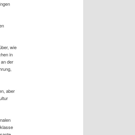
ingen
en
über, wie
chen in
 an der
hrung,
en, aber
ltur
onalen
vklasse
ssante