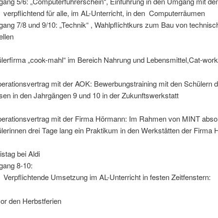
gang 5/6: „Computerführerschein“, Einführung in den Umgang mit d
verpflichtend für alle, im AL-Unterricht, in den Computerräumen
gang 7/8 und 9/10: „Technik“ , Wahlpflichtkurs zum Bau von technis
llen
lerfirma „cook-mahl“ im Bereich Nahrung und Lebensmittel,Cat-wor
erationsvertrag mit der AOK: Bewerbungstraining mit den Schülern d
sen in den Jahrgängen 9 und 10 in der Zukunftswerkstatt
erationsvertrag mit der Firma Hörmann: Im Rahmen von MINT absol
lerinnen drei Tage lang ein Praktikum in den Werkstätten der Firma
istag bei Aldi
gang 8-10:
Verpflichtende Umsetzung im AL-Unterricht in festen Zeitfenstern:
vor den Herbstferien