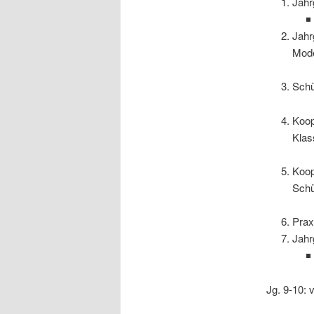
Jahr
Jahr
Mode
Schü
Koop
Klas
Koop
Schü
Prax
Jahr
Jg. 9-10: 