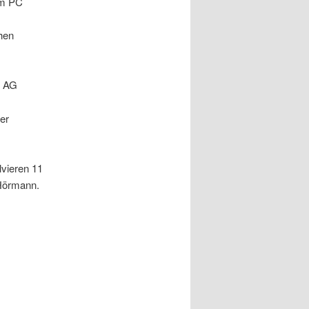
em PC
chen
k AG
er
vieren 11
 Hörmann.