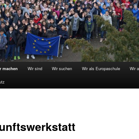
r machen
Wir sind
Wir suchen
Wir als Europaschule
Wir 
utz
unftswerkstatt