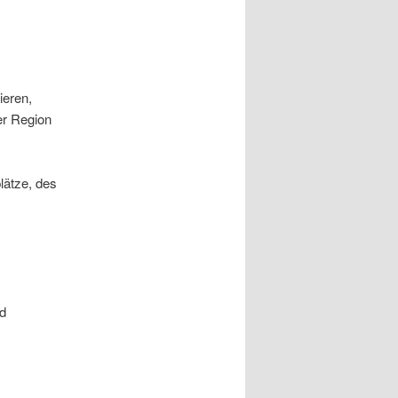
ieren,
er Region
lätze, des
nd