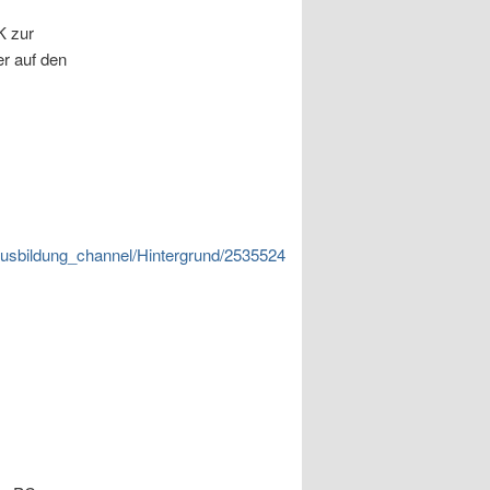
K zur
er auf den
ausbildung_channel/Hintergrund/2535524