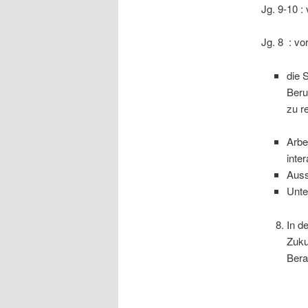
Jg. 9-10 :
Jg. 8 : vo
die 
Beru
zu r
Arbe
inte
Auss
Unte
In d
Zuku
Bera