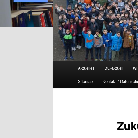
Hauptmenü
Aktuelles
BO-aktuell
Wi
Sitemap
Kontakt / Datensch
Zuk