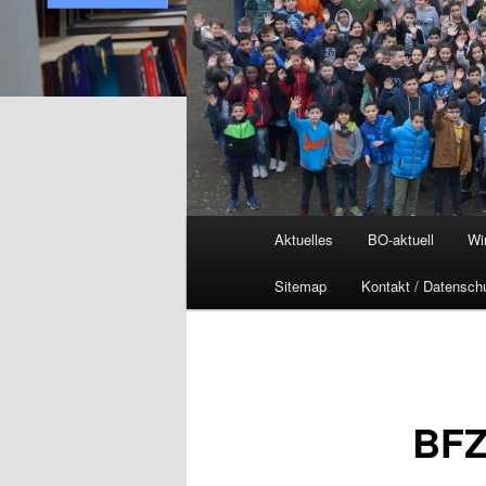
Hauptmenü
Aktuelles
BO-aktuell
Wi
Sitemap
Kontakt / Datensch
BF