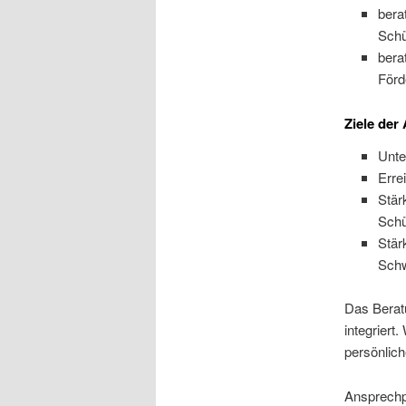
bera
Schü
bera
Förd
Ziele der 
Unte
Erre
Stär
Schü
Stär
Schw
Das Berat
integriert
persönlich
Ansprechpa