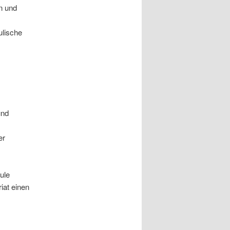
en und
ulische
und
er
ule
iat einen