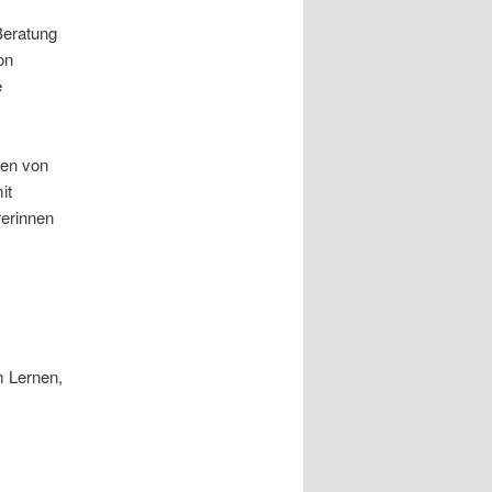
Beratung
on
e
cen von
it
rerinnen
m Lernen,
.