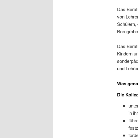
Das Berat
von Lehrer
Schülern,
Borngrabe
Das Berat
Kindern un
sonderpäda
und Lehrer
Was genau
Die Kolle
unte
in i
führ
fest
förd