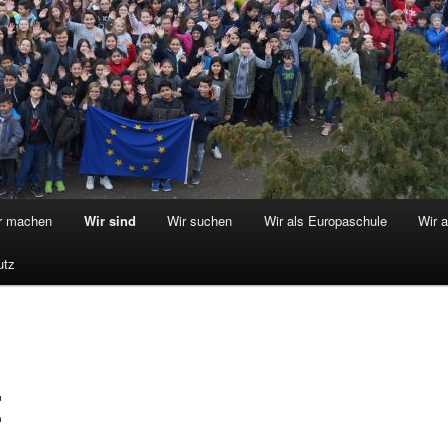
r machen
Wir sind
Wir suchen
Wir als Europaschule
Wir 
utz
Z