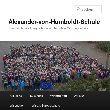
Zum
primären
Such
Inhalt
springen
Alexander-von-Humboldt-Schule
Europaschule – Integrierte Gesamtschule – Ganztagsschule
Hauptmenü
Wir machen
Aktuelles
BO-aktuell
Wir sind
Wir suchen
Wir als Europaschule