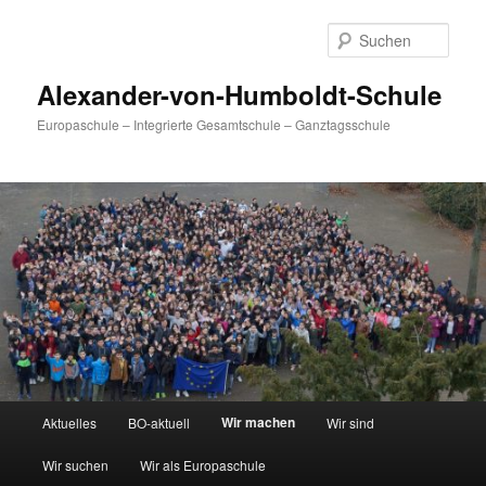
Zum
primären
Such
Inhalt
springen
Alexander-von-Humboldt-Schule
Europaschule – Integrierte Gesamtschule – Ganztagsschule
Hauptmenü
Wir machen
Aktuelles
BO-aktuell
Wir sind
Wir suchen
Wir als Europaschule