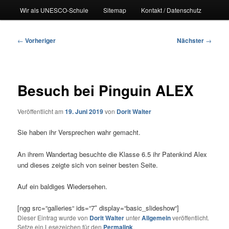
Wir als UNESCO-Schule
Sitemap
Kontakt / Datenschutz
Beitragsnavigation
←
Vorheriger
Nächster
→
Besuch bei Pinguin ALEX
Veröffentlicht am
19. Juni 2019
von
Dorit Walter
Sie haben ihr Versprechen wahr gemacht.
An ihrem Wandertag besuchte die Klasse 6.5 ihr Patenkind Alex
und dieses zeigte sich von seiner besten Seite.
Auf ein baldiges Wiedersehen.
[ngg src=“galleries“ ids=“7″ display=“basic_slideshow“]
Dieser Eintrag wurde von
Dorit Walter
unter
Allgemein
veröffentlicht.
Setze ein Lesezeichen für den
Permalink
.