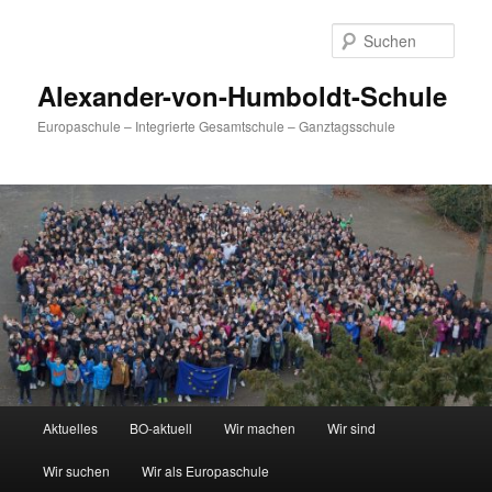
Zum
primären
Such
Inhalt
springen
Alexander-von-Humboldt-Schule
Europaschule – Integrierte Gesamtschule – Ganztagsschule
Hauptmenü
Aktuelles
BO-aktuell
Wir machen
Wir sind
Wir suchen
Wir als Europaschule