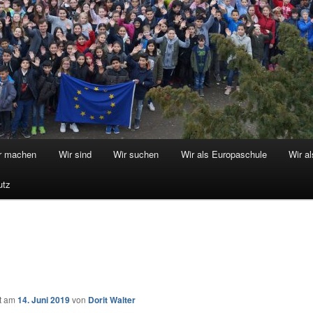
r machen
Wir sind
Wir suchen
Wir als Europaschule
Wir a
utz
ht am
14. Juni 2019
von
Dorit Walter