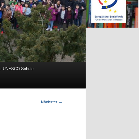
ls UNESCO-Schule
Nächster
→