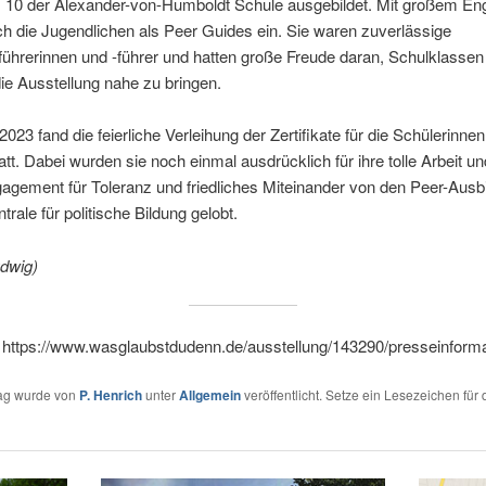
 10 der Alexander-von-Humboldt Schule ausgebildet. Mit großem E
ch die Jugendlichen als Peer Guides ein. Sie waren zuverlässige
hrerinnen und -führer und hatten große Freude daran, Schulklassen
ie Ausstellung nahe zu bringen.
023 fand die feierliche Verleihung der Zertifikate für die Schülerinne
att. Dabei wurden sie noch einmal ausdrücklich für ihre tolle Arbeit un
gement für Toleranz und friedliches Miteinander von den Peer-Ausbi
rale für politische Bildung gelobt.
udwig)
 https://www.wasglaubstdudenn.de/ausstellung/143290/presseinforma
rag wurde von
P. Henrich
unter
Allgemein
veröffentlicht. Setze ein Lesezeichen für