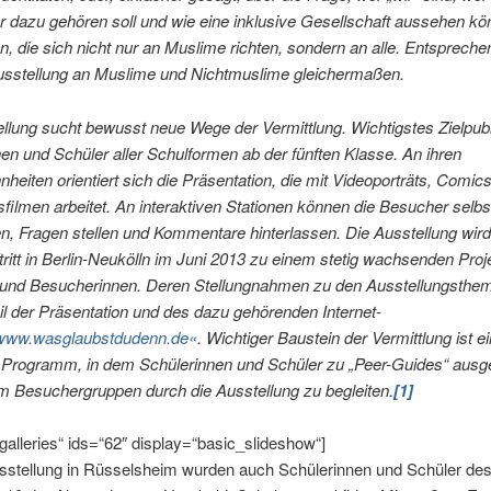
r dazu gehören soll und wie eine inklusive Gesellschaft aussehen kö
n, die sich nicht nur an Muslime richten, sondern an alle. Entsprech
Ausstellung an Muslime und Nichtmuslime gleichermaßen.
llung sucht bewusst neue Wege der Vermittlung. Wichtigstes Zielpub
en und Schüler aller Schulformen ab der fünften Klasse. An ihren
eiten orientiert sich die Präsentation, die mit Videoporträts, Comic
filmen arbeitet. An interaktiven Stationen können die Besucher selbs
n, Fragen stellen und Kommentare hinterlassen. Die Ausstellung wird
tritt in Berlin-Neukölln im Juni 2013 zu einem stetig wachsenden Proje
und Besucherinnen. Deren Stellungnahmen zu den Ausstellungsthe
l der Präsentation und des dazu gehörenden Internet-
www.wasglaubstdudenn.de«
. Wichtiger Baustein der Vermittlung ist e
 Programm, in dem Schülerinnen und Schüler zu „Peer-Guides“ ausge
m Besuchergruppen durch die Ausstellung zu begleiten.
[1]
galleries“ ids=“62″ display=“basic_slideshow“]
usstellung in Rüsselsheim wurden auch Schülerinnen und Schüler de