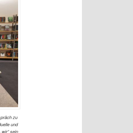
espräch zu
uelle und
„wir“ sein