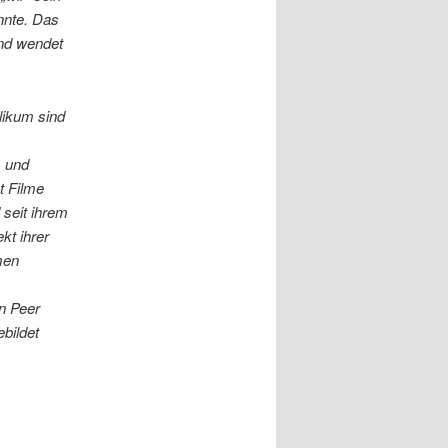
nnte. Das
end wendet
likum sind
s und
t Filme
 seit ihrem
kt ihrer
men
in Peer
bildet
s