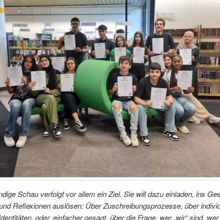
dige Schau verfolgt vor allem ein Ziel. Sie will dazu einladen, ins G
nd Reflexionen auslösen: Über Zuschreibungsprozesse, über individ
Identitäten, oder, einfacher gesagt, über die Frage, wer „wir“ sind, wer 