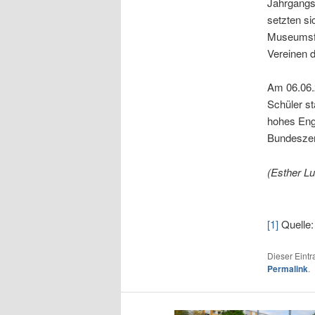
Jahrgangs
setzten si
Museumsfü
Vereinen d
Am 06.06.2
Schüler st
hohes Enga
Bundeszent
(Esther L
[1]
Quelle:
Dieser Eint
Permalink
.