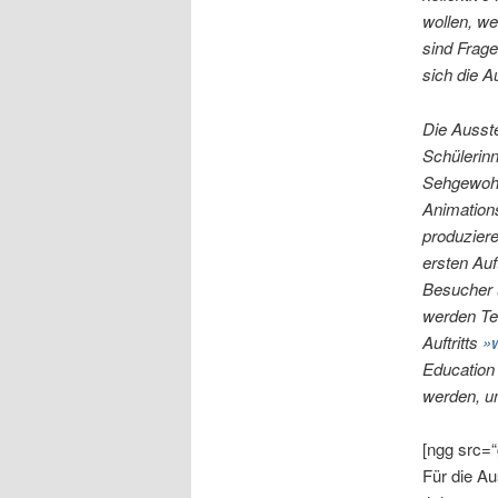
wollen, we
sind Frage
sich die 
Die Ausste
Schülerinn
Sehgewohnh
Animations
produziere
ersten Auf
Besucher 
werden Tei
Auftritts
»
Education
werden, u
[ngg src=“
Für die A