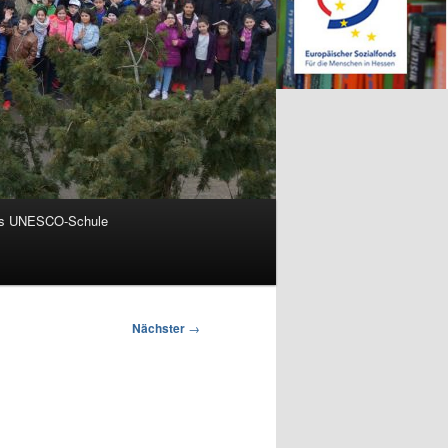
ls UNESCO-Schule
Nächster
→