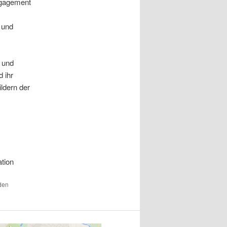
ngagement
 und
n und
d ihr
ldern der
tion
 den