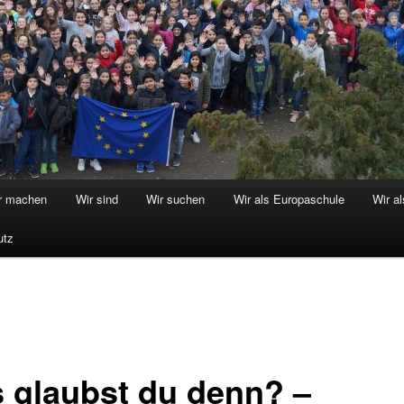
r machen
Wir sind
Wir suchen
Wir als Europaschule
Wir a
utz
 glaubst du denn? –