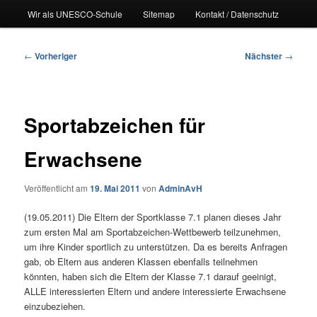
Wir als UNESCO-Schule
Sitemap
Kontakt / Datenschutz
Beitragsnavigation
←
Vorheriger
Nächster
→
Sportabzeichen für
Erwachsene
Veröffentlicht am
19. Mai 2011
von
AdminAvH
(19.05.2011) Die Eltern der Sportklasse 7.1 planen dieses Jahr
zum ersten Mal am Sportabzeichen-Wettbewerb teilzunehmen,
um ihre Kinder sportlich zu unterstützen. Da es bereits Anfragen
gab, ob Eltern aus anderen Klassen ebenfalls teilnehmen
könnten, haben sich die Eltern der Klasse 7.1 darauf geeinigt,
ALLE interessierten Eltern und andere interessierte Erwachsene
einzubeziehen.