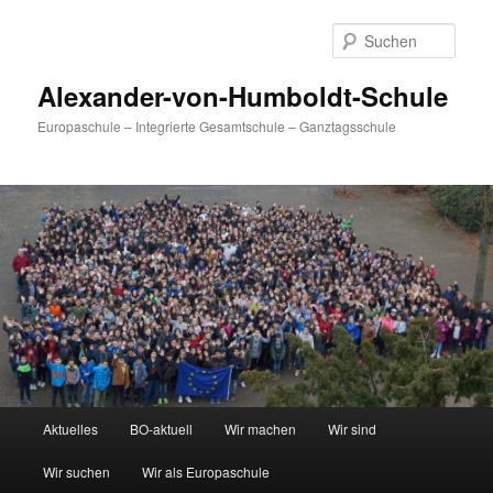
Zum
primären
Such
Inhalt
springen
Alexander-von-Humboldt-Schule
Europaschule – Integrierte Gesamtschule – Ganztagsschule
Hauptmenü
Aktuelles
BO-aktuell
Wir machen
Wir sind
Wir suchen
Wir als Europaschule