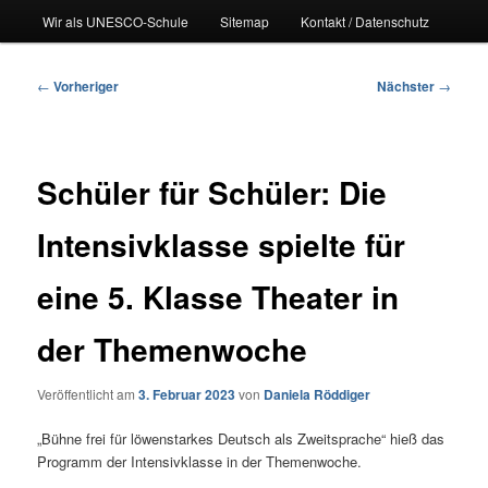
Wir als UNESCO-Schule
Sitemap
Kontakt / Datenschutz
Beitragsnavigation
←
Vorheriger
Nächster
→
Schüler für Schüler: Die
Intensivklasse spielte für
eine 5. Klasse Theater in
der Themenwoche
Veröffentlicht am
3. Februar 2023
von
Daniela Röddiger
„Bühne frei für löwenstarkes Deutsch als Zweitsprache“ hieß das
Programm der Intensivklasse in der Themenwoche.