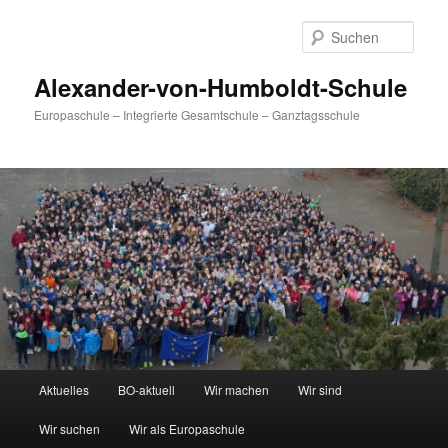
Zum
primären
Such
Inhalt
springen
Alexander-von-Humboldt-Schule
Europaschule – Integrierte Gesamtschule – Ganztagsschule
Hauptmenü
Aktuelles
BO-aktuell
Wir machen
Wir sind
Wir suchen
Wir als Europaschule