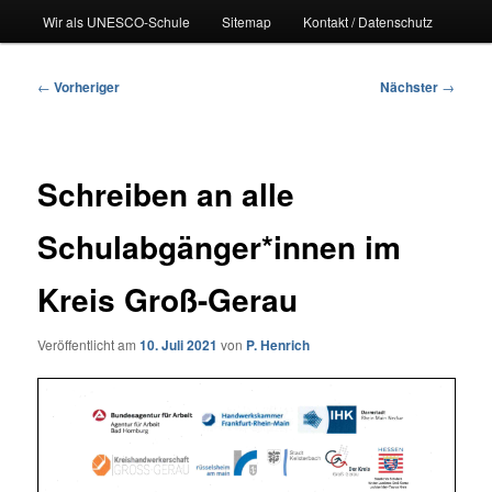
Wir als UNESCO-Schule
Sitemap
Kontakt / Datenschutz
Beitragsnavigation
←
Vorheriger
Nächster
→
Schreiben an alle
Schulabgänger*innen im
Kreis Groß-Gerau
Veröffentlicht am
10. Juli 2021
von
P. Henrich