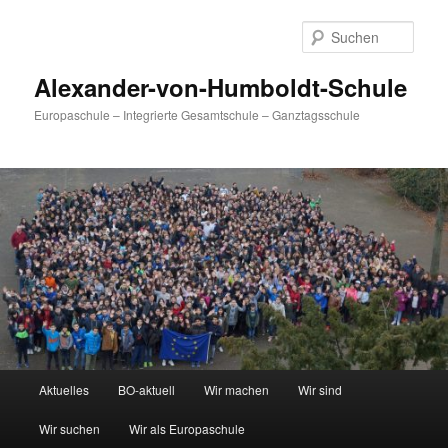
Zum
primären
Such
Inhalt
springen
Alexander-von-Humboldt-Schule
Europaschule – Integrierte Gesamtschule – Ganztagsschule
Hauptmenü
Aktuelles
BO-aktuell
Wir machen
Wir sind
Wir suchen
Wir als Europaschule