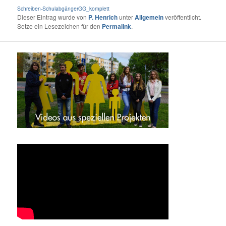
Schreiben-SchulabgängerGG_komplett
Dieser Eintrag wurde von
P. Henrich
unter
Allgemein
veröffentlicht.
Setze ein Lesezeichen für den
Permalink
.