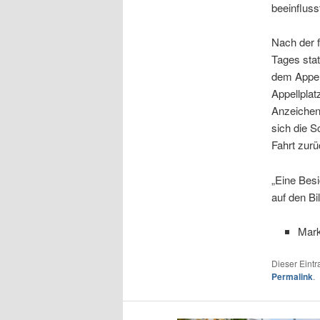
beeinfluss
Nach der 
Tages stat
dem Appel
Appellplat
Anzeichen
sich die S
Fahrt zur
„Eine Besi
auf den Bi
Mark
Dieser Eint
Permalink
.