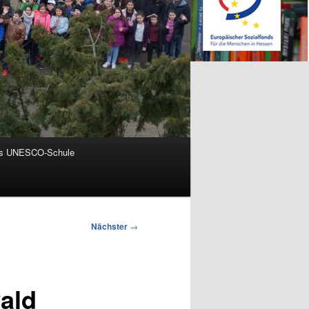
ls UNESCO-Schule
Nächster
→
ald