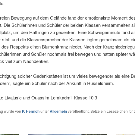
te.
freien Bewegung auf dem Gelände fand der emotionalste Moment de
t. Die Schülerinnen und Schüler der beiden Klassen versammelten si
lplatz, um den Häftlingen zu gedenken. Eine Schweigeminute fand 
z statt und die Klassensprecher der Klassen legten gemeinsam als ei
 des Respekts einen Blumenkranz nieder. Nach der Kranzniederlegu
chülerinnen und Schüler nochmals frei bewegen und hatten später w
ück viel zum Nachdenken.
chtigung solcher Gedenkstätten ist um vieles bewegender als eine B
ldern“, sagte ein Schüler nach der Ankunft in Rüsselsheim.
o Livajusic und Ouassim Lemkadmi, Klasse 10.3
rag wurde von
P. Henrich
unter
Allgemein
veröffentlicht. Setze ein Lesezeichen für