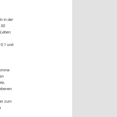
n in der
 50
 Leben.
10.1 und
orona-
pen
te,
iebenen
her zum
a