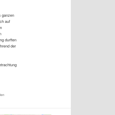
s ganzen
ch auf
am
n
ng durften
ährend der
etrachtung
 den