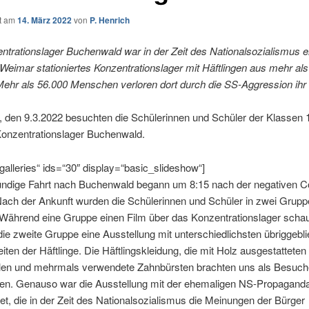
ht am
14. März 2022
von
P. Henrich
trationslager Buchenwald war in der Zeit des Nationalsozialismus ei
eimar stationiertes Konzentrationslager mit Häftlingen aus mehr als
Mehr als 56.000 Menschen verloren dort durch die SS-Aggression ihr
, den 9.3.2022 besuchten die Schülerinnen und Schüler der Klassen 
Konzentrationslager Buchenwald.
galleries“ ids=“30″ display=“basic_slideshow“]
tündige Fahrt nach Buchenwald begann um 8:15 nach der negativen C
Nach der Ankunft wurden die Schülerinnen und Schüler in zwei Grup
. Während eine Gruppe einen Film über das Konzentrationslager schau
ie zweite Gruppe eine Ausstellung mit unterschiedlichsten übriggebl
iten der Häftlinge. Die Häftlingskleidung, die mit Holz ausgestatteten
en und mehrmals verwendete Zahnbürsten brachten uns als Besuc
n. Genauso war die Ausstellung mit der ehemaligen NS-Propagand
et, die in der Zeit des Nationalsozialismus die Meinungen der Bürger