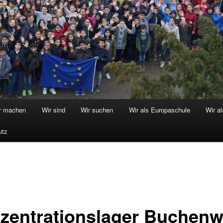
r machen
Wir sind
Wir suchen
Wir als Europaschule
Wir a
utz
zentrationslager Buchenw