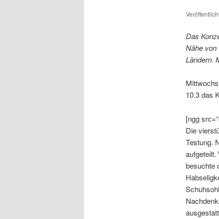
Veröffentlic
Das Konzen
Nähe von W
Ländern. 
Mittwochs
10.3 das 
[ngg src=“
Die viers
Testung. 
aufgeteilt
besuchte d
Habseligke
Schuhsohl
Nachdenke
ausgestatt