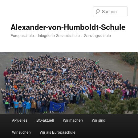
Zum
primären
Such
Inhalt
springen
Alexander-von-Humboldt-Schule
Europaschule – Integrierte Gesamtschule – Ganztagsschule
Hauptmenü
Aktuelles
BO-aktuell
Wir machen
Wir sind
Wir suchen
Wir als Europaschule