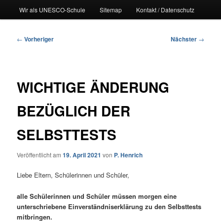
Wir als UNESCO-Schule
Sitemap
Kontakt / Datenschutz
Beitragsnavigation
←
Vorheriger
Nächster
→
WICHTIGE ÄNDERUNG
BEZÜGLICH DER
SELBSTTESTS
Veröffentlicht am
19. April 2021
von
P. Henrich
Liebe Eltern, Schülerinnen und Schüler,
alle Schülerinnen und Schüler müssen morgen eine
unterschriebene Einverständniserklärung zu den Selbsttests
mitbringen.