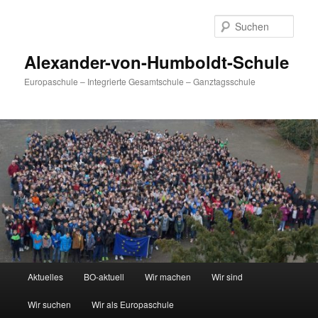
Zum
primären
Such
Inhalt
springen
Alexander-von-Humboldt-Schule
Europaschule – Integrierte Gesamtschule – Ganztagsschule
Hauptmenü
Aktuelles
BO-aktuell
Wir machen
Wir sind
Wir suchen
Wir als Europaschule