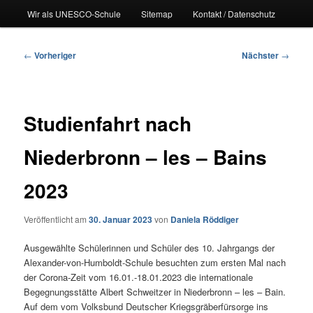
Wir als UNESCO-Schule
Sitemap
Kontakt / Datenschutz
Beitragsnavigation
←
Vorheriger
Nächster
→
Studienfahrt nach
Niederbronn – les – Bains
2023
Veröffentlicht am
30. Januar 2023
von
Daniela Röddiger
Ausgewählte Schülerinnen und Schüler des 10. Jahrgangs der
Alexander-von-Humboldt-Schule besuchten zum ersten Mal nach
der Corona-Zeit vom 16.01.-18.01.2023 die internationale
Begegnungsstätte Albert Schweitzer in Niederbronn – les – Bain.
Auf dem vom Volksbund Deutscher Kriegsgräberfürsorge ins