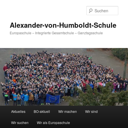
Zum
primären
Such
Inhalt
springen
Alexander-von-Humboldt-Schule
Europaschule – Integrierte Gesamtschule – Ganztagsschule
Hauptmenü
Aktuelles
BO-aktuell
Wir machen
Wir sind
Wir suchen
Wir als Europaschule