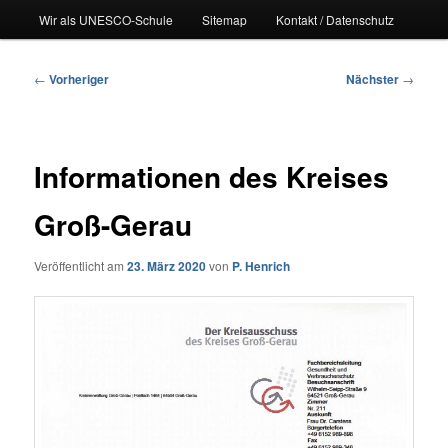
Wir als UNESCO-Schule
Sitemap
Kontakt / Datenschutz
Beitragsnavigation
←
Vorheriger
Nächster
→
Informationen des Kreises
Groß-Gerau
Veröffentlicht am
23. März 2020
von
P. Henrich