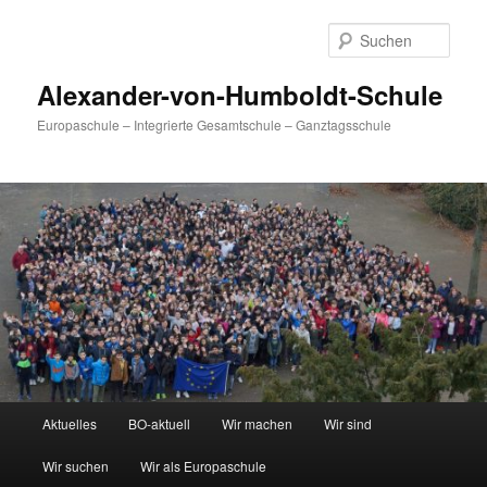
Zum
primären
Such
Inhalt
springen
Alexander-von-Humboldt-Schule
Europaschule – Integrierte Gesamtschule – Ganztagsschule
Hauptmenü
Aktuelles
BO-aktuell
Wir machen
Wir sind
Wir suchen
Wir als Europaschule