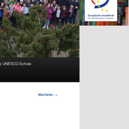
ls UNESCO-Schule
Nächster
→