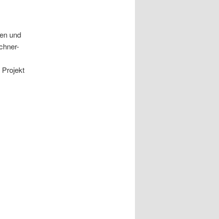
ben und
chner-
 Projekt