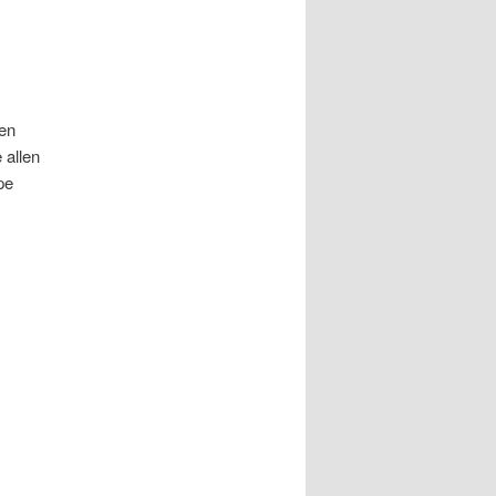
hen
 allen
pe