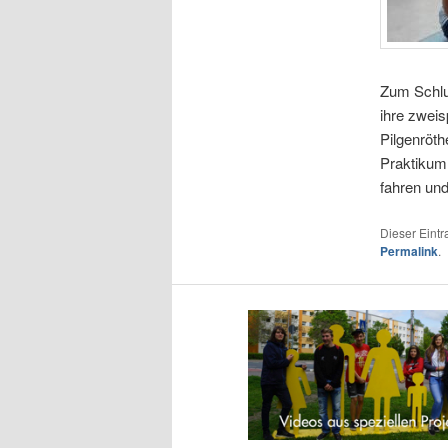
Zum Schlu
ihre zwei
Pilgenröth
Praktikum
fahren un
Dieser Eint
Permalink
.