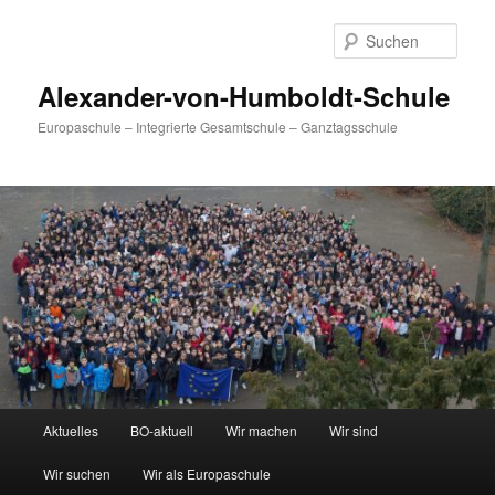
Zum
primären
Such
Inhalt
springen
Alexander-von-Humboldt-Schule
Europaschule – Integrierte Gesamtschule – Ganztagsschule
Hauptmenü
Aktuelles
BO-aktuell
Wir machen
Wir sind
Wir suchen
Wir als Europaschule