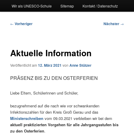
Wir als UNESCO-Schule
Sitemap
Kontakt / Datenschutz
Beitragsnavigation
←
Vorheriger
Nächster
→
Aktuelle Information
Veröffentlicht am
12. März 2021
von
Anne Stützer
PRÄSENZ BIS ZU DEN OSTERFERIEN
Liebe Eltern, Schülerinnen und Schüler,
bezugnehmend auf die nach wie vor schwankenden
Infektionszahlen für den Kreis Groß Gerau und das
Ministerschreiben
vom 09.03.2021 verbleiben wir bei dem
aktuell praktizierten Vorgehen für alle Jahrgangsstufen bis
zu den Osterferien
.