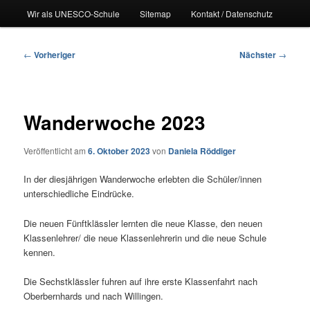
Wir als UNESCO-Schule
Sitemap
Kontakt / Datenschutz
Beitragsnavigation
←
Vorheriger
Nächster
→
Wanderwoche 2023
Veröffentlicht am
6. Oktober 2023
von
Daniela Röddiger
In der diesjährigen Wanderwoche erlebten die Schüler/innen
unterschiedliche Eindrücke.
Die neuen Fünftklässler lernten die neue Klasse, den neuen
Klassenlehrer/ die neue Klassenlehrerin und die neue Schule
kennen.
Die Sechstklässler fuhren auf ihre erste Klassenfahrt nach
Oberbernhards und nach Willingen.