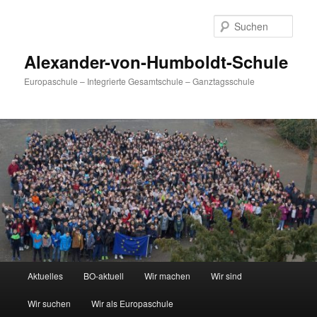
Zum
primären
Such
Inhalt
springen
Alexander-von-Humboldt-Schule
Europaschule – Integrierte Gesamtschule – Ganztagsschule
Hauptmenü
Aktuelles
BO-aktuell
Wir machen
Wir sind
Wir suchen
Wir als Europaschule