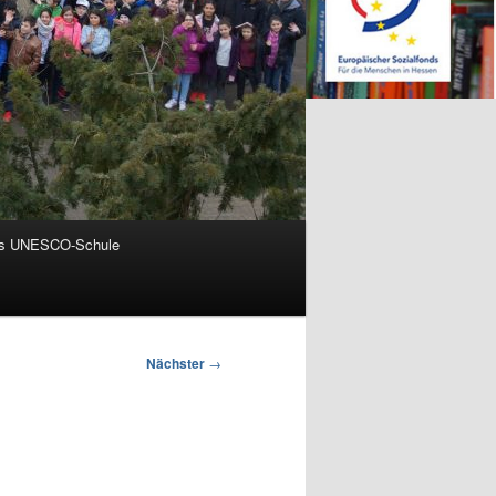
ls UNESCO-Schule
Nächster
→