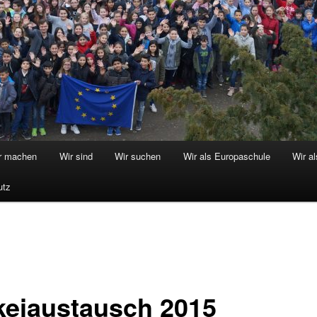
r machen
Wir sind
Wir suchen
Wir als Europaschule
Wir a
utz
keiaustausch 2015