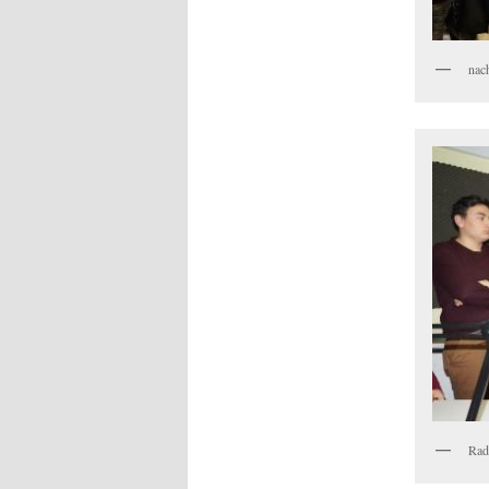
nac
Rad