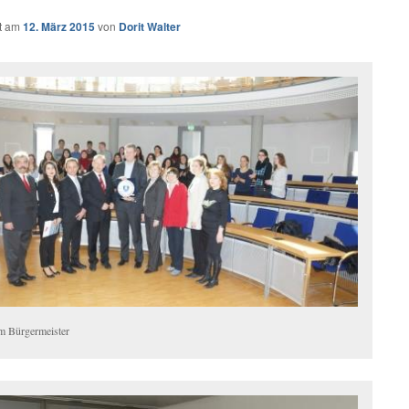
ht am
12. März 2015
von
Dorit Walter
m Bürgermeister