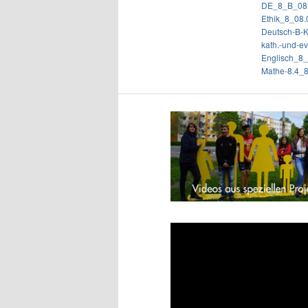
DE_8_B_08.
Ethik_8_08.
Deutsch-B-K
kath.-und-
Englisch_8
Mathe-8.4_