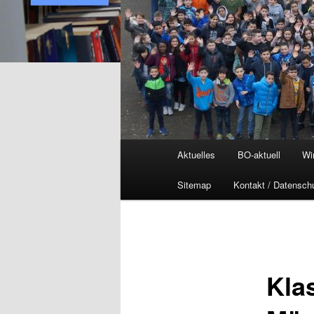
Hauptmenü
Aktuelles
BO-aktuell
Wi
Sitemap
Kontakt / Datensch
Kla