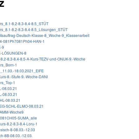
z
s_8.1-8.2-8.3-8.4-8.5_STÜT
s_8.1-8.2-8.3-8.4-8.5_Lösungen_STÜT
sauftrag-Deutsch-Klasse-8_Woche-9_Klassenarbeit
8.4-081Ph7081Ph04-HAN-1
-9
E-LÖSUNGEN-8
-8.2-8.3-8.4-8.5-A-Kurs-TEZV-und-ONUK-9.-Woche
rs_Born-1
4_11.03.-18.03.2021_EIFE
urs-8.-Stufe-9.-Woche-DANI
rs_Top-1
-08.03.21
L-08.03.21
L-08.03.21
-EG-SCHL-ELMO-08.03.21
HAMM-Woche9
-081CH05-SUMA_alle
urs-8.2-8.3-8.4-Loru-1
sisch-8-08.03.-12.03
ch-8B-08.03.-12.03.