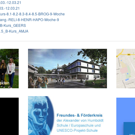
03.-12.03.21
03.-12.03.21
urs-8.1-8.2-8.3-8.4-8.5-BROG-9-Woche
evang.-RELI-8-HENR-HAPO-Woche-9
_B-Kurs_GEERS
8.5_B-Kurs_AMJA