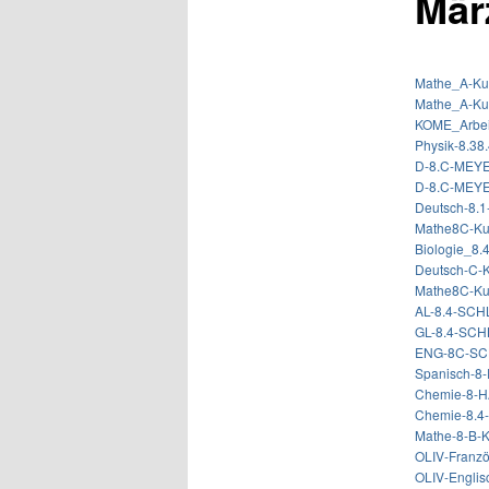
Mär
Mathe_A-Kur
Mathe_A-Kur
KOME_Arbeit
Physik-8.3
D-8.C-MEYE
D-8.C-MEY
Deutsch-8.1
Mathe8C-Ku
Biologie_8.
Deutsch-C-K
Mathe8C-Ku
AL-8.4-SCHL
GL-8.4-SCH
ENG-8C-SCH
Spanisch-8
Chemie-8-
Chemie-8.4
Mathe-8-B-K
OLIV-Franzö
OLIV-Englis