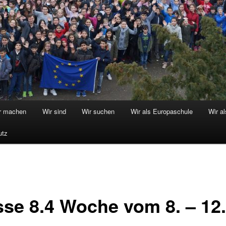
r machen
Wir sind
Wir suchen
Wir als Europaschule
Wir a
utz
sse 8.4 Woche vom 8. – 12.