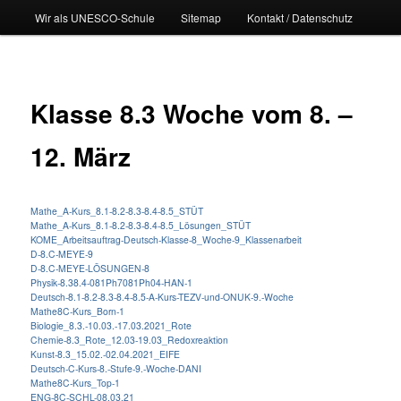
Wir als UNESCO-Schule
Sitemap
Kontakt / Datenschutz
Klasse 8.3 Woche vom 8. –
12. März
Mathe_A-Kurs_8.1-8.2-8.3-8.4-8.5_STÜT
Mathe_A-Kurs_8.1-8.2-8.3-8.4-8.5_Lösungen_STÜT
KOME_Arbeitsauftrag-Deutsch-Klasse-8_Woche-9_Klassenarbeit
D-8.C-MEYE-9
D-8.C-MEYE-LÖSUNGEN-8
Physik-8.38.4-081Ph7081Ph04-HAN-1
Deutsch-8.1-8.2-8.3-8.4-8.5-A-Kurs-TEZV-und-ONUK-9.-Woche
Mathe8C-Kurs_Born-1
Biologie_8.3.-10.03.-17.03.2021_Rote
Chemie-8.3_Rote_12.03-19.03_Redoxreaktion
Kunst-8.3_15.02.-02.04.2021_EIFE
Deutsch-C-Kurs-8.-Stufe-9.-Woche-DANI
Mathe8C-Kurs_Top-1
ENG-8C-SCHL-08.03.21