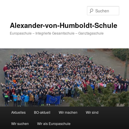
Zum
primären
Such
Inhalt
springen
Alexander-von-Humboldt-Schule
Europaschule – Integrierte Gesamtschule – Ganztagsschule
Hauptmenü
Aktuelles
BO-aktuell
Wir machen
Wir sind
Wir suchen
Wir als Europaschule