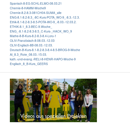
Spanisch-8-EG-SCHL-ELMO-08.03.21
Chemie-8-HAMM-Woche9
Chemie-8.2-8.3-081CH04-SUMA_alle
ENG-8.1-8.2-8.3_-8C-Kurs-POTA_WO-9_-8.3.-12.3.
Ethik-8.1-8.2-8.3-8.5-POTA-WO-9_-8.03.-12.03.2.
ETHIK-8.1_8.3-BEC-9.Woche_
ENG_-8.1-8.2-8.3-8.5_C-Kurs-_HACK_WO_9
Mathe-8-B-Kurs-8.2-8.3-8.4-Loru-1
OLIV-Französisch-8-08.03.-12.03
OLIV-Englisch-8B-08.03.-12.03.
Deutsch-B-Kurs-8.1-8.2-8.3-8.4-8.5-BROG-9-Woche
Al_8.3_Rote_08.03.-15.03.
kath.-und-evang.-RELI-8-HENR-HAPO-Woche-9
Englisch_8_B-Kurs_GEERS