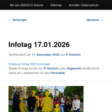
Wir als UNESCO-Schule
Sitemap
Kontakt / Datenschutz
Beitragsnavigation
←
Vorheriger
Nächster
→
Infotag 17.01.2026
Veröffentlicht am
11. November 2025
von
P. Henrich
Einladung Infotag 2026 Homepage
Dieser Eintrag wurde von
P. Henrich
unter
Allgemein
veröffentlicht.
Setze ein Lesezeichen für den
Permalink
.