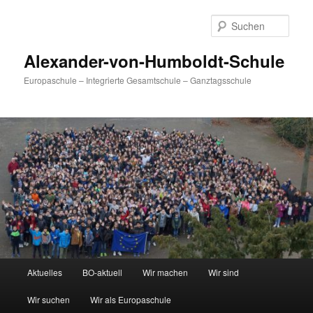
Zum
primären
Such
Inhalt
springen
Alexander-von-Humboldt-Schule
Europaschule – Integrierte Gesamtschule – Ganztagsschule
Hauptmenü
Aktuelles
BO-aktuell
Wir machen
Wir sind
Wir suchen
Wir als Europaschule