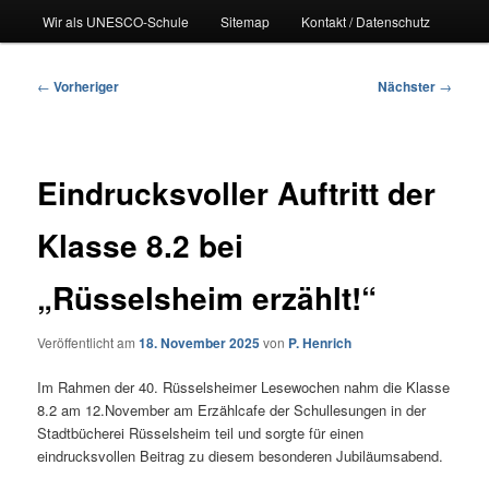
Wir als UNESCO-Schule
Sitemap
Kontakt / Datenschutz
Beitragsnavigation
←
Vorheriger
Nächster
→
Eindrucksvoller Auftritt der
Klasse 8.2 bei
„Rüsselsheim erzählt!“
Veröffentlicht am
18. November 2025
von
P. Henrich
Im Rahmen der 40. Rüsselsheimer Lesewochen nahm die Klasse
8.2 am 12.November am Erzählcafe der Schullesungen in der
Stadtbücherei Rüsselsheim teil und sorgte für einen
eindrucksvollen Beitrag zu diesem besonderen Jubiläumsabend.