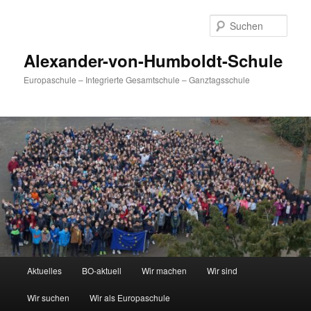
Zum
primären
Such
Inhalt
springen
Alexander-von-Humboldt-Schule
Europaschule – Integrierte Gesamtschule – Ganztagsschule
Hauptmenü
Aktuelles
BO-aktuell
Wir machen
Wir sind
Wir suchen
Wir als Europaschule