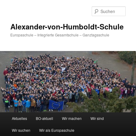
Zum
primären
Such
Inhalt
springen
Alexander-von-Humboldt-Schule
Europaschule – Integrierte Gesamtschule – Ganztagsschule
Hauptmenü
Aktuelles
BO-aktuell
Wir machen
Wir sind
Wir suchen
Wir als Europaschule