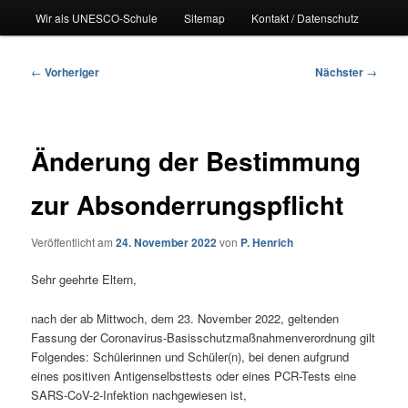
Wir als UNESCO-Schule
Sitemap
Kontakt / Datenschutz
Beitragsnavigation
←
Vorheriger
Nächster
→
Änderung der Bestimmung
zur Absonderrungspflicht
Veröffentlicht am
24. November 2022
von
P. Henrich
Sehr geehrte Eltern,
nach der ab Mittwoch, dem 23. November 2022, geltenden
Fassung der Coronavirus-Basisschutzmaßnahmenverordnung gilt
Folgendes: Schülerinnen und Schüler(n), bei denen aufgrund
eines positiven Antigenselbsttests oder eines PCR-Tests eine
SARS-CoV-2-Infektion nachgewiesen ist,