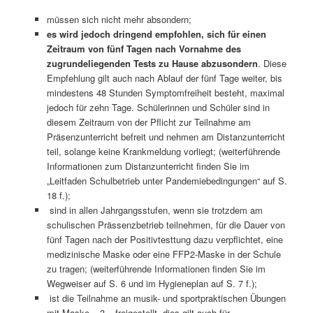
müssen sich nicht mehr absondern;
es
wird jedoch dringend empfohlen, sich für einen
Zeitraum von fünf Tagen nach Vornahme des
zugrundeliegenden Tests zu Hause abzusondern
. Diese
Empfehlung gilt auch nach Ablauf der fünf Tage weiter, bis
mindestens 48 Stunden Symptomfreiheit besteht, maximal
jedoch für zehn Tage. Schülerinnen und Schüler sind in
diesem Zeitraum von der Pflicht zur Teilnahme am
Präsenzunterricht befreit und nehmen am Distanzunterricht
teil, solange keine Krankmeldung vorliegt; (weiterführende
Informationen zum Distanzunterricht finden Sie im
„Leitfaden Schulbetrieb unter Pandemiebedingungen“ auf S.
18 f.);
sind in allen Jahrgangsstufen, wenn sie trotzdem am
schulischen Prässenzbetrieb teilnehmen, für die Dauer von
fünf Tagen nach der Positivtesttung dazu verpflichtet, eine
medizinische Maske oder eine FFP2-Maske in der Schule
zu tragen; (weiterführende Informationen finden Sie im
Wegweiser auf S. 6 und im Hygieneplan auf S. 7 f.);
ist die Teilnahme an musik- und sportpraktischen Übungen
mit Maske – 3 – freigestellt, dies gilt auch für