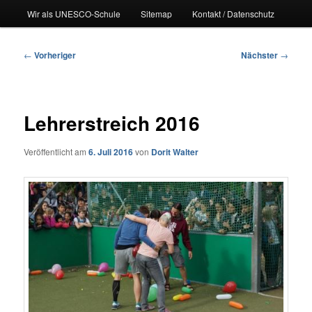
Wir als UNESCO-Schule
Sitemap
Kontakt / Datenschutz
Beitragsnavigation
←
Vorheriger
Nächster
→
Lehrerstreich 2016
Veröffentlicht am
6. Juli 2016
von
Dorit Walter