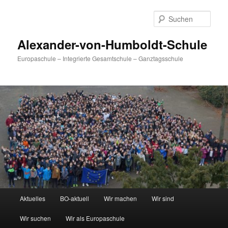
Zum
primären
Such
Inhalt
springen
Alexander-von-Humboldt-Schule
Europaschule – Integrierte Gesamtschule – Ganztagsschule
Hauptmenü
Aktuelles
BO-aktuell
Wir machen
Wir sind
Wir suchen
Wir als Europaschule