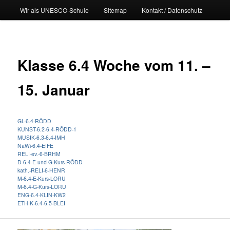
Wir als UNESCO-Schule
Sitemap
Kontakt / Datenschutz
Klasse 6.4 Woche vom 11. –
15. Januar
GL-6.4-RÖDD
KUNST-6.2-6.4-RÖDD-1
MUSIK-6.3-6.4-IMH
NaWi-6.4-EIFE
RELI-ev.-6-BRHM
D-6.4-E-und-G-Kurs-RÖDD
kath.-RELI-6-HENR
M-6.4-E-Kurs-LORU
M-6.4-G-Kurs-LORU
ENG-6.4-KLIN-KW2
ETHIK-6.4-6.5-BLEI