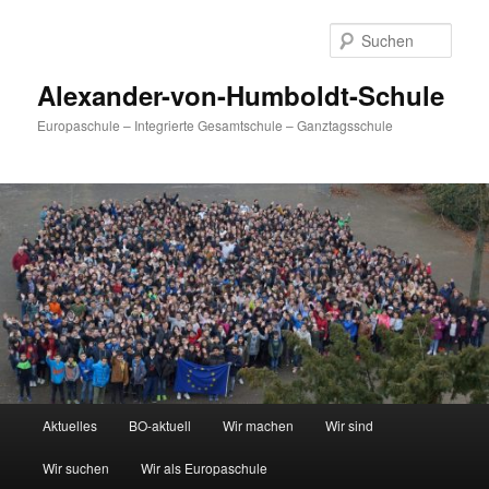
Zum
primären
Such
Inhalt
springen
Alexander-von-Humboldt-Schule
Europaschule – Integrierte Gesamtschule – Ganztagsschule
Hauptmenü
Aktuelles
BO-aktuell
Wir machen
Wir sind
Wir suchen
Wir als Europaschule