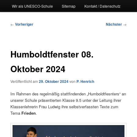
Wir als UNESCO-Schule
Sitemap
Kontakt / Datenschutz
Beitragsnavigation
←
Vorheriger
Nächster
→
Humboldtfenster 08.
Oktober 2024
Veröffentlicht am
29. Oktober 2024
von
P. Henrich
Im Rahmen des regelmäßig stattfindenden „Humboldtfesnters“ an
unserer Schule präsentierten Klasse 9.5 unter der Leitung ihrer
Klassenlehrerin Frau Ludwig ihre selbstverfassten Texte zum
Tema
Frieden
.