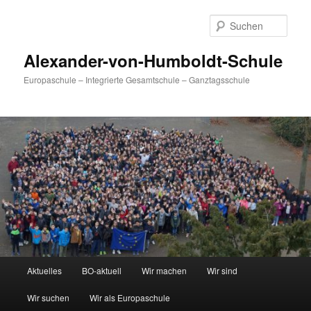
Zum
primären
Such
Inhalt
springen
Alexander-von-Humboldt-Schule
Europaschule – Integrierte Gesamtschule – Ganztagsschule
Hauptmenü
Aktuelles
BO-aktuell
Wir machen
Wir sind
Wir suchen
Wir als Europaschule