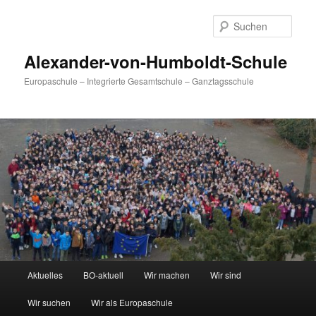
Zum
primären
Such
Inhalt
springen
Alexander-von-Humboldt-Schule
Europaschule – Integrierte Gesamtschule – Ganztagsschule
Hauptmenü
Aktuelles
BO-aktuell
Wir machen
Wir sind
Wir suchen
Wir als Europaschule