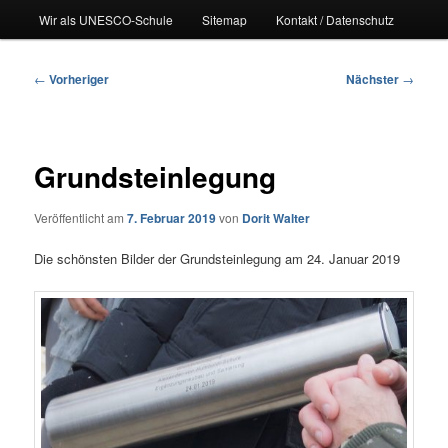
Wir als UNESCO-Schule
Sitemap
Kontakt / Datenschutz
Beitragsnavigation
←
Vorheriger
Nächster
→
Grundsteinlegung
Veröffentlicht am
7. Februar 2019
von
Dorit Walter
Die schönsten Bilder der Grundsteinlegung am 24. Januar 2019