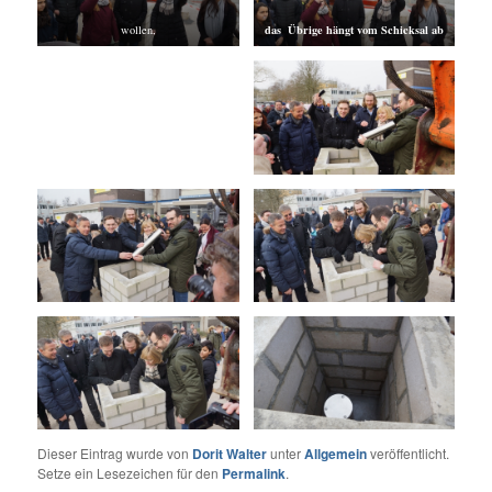
das Übrige hängt vom Schicksal ab
wollen,
Dieser Eintrag wurde von
Dorit Walter
unter
Allgemein
veröffentlicht.
Setze ein Lesezeichen für den
Permalink
.