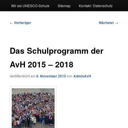
Wir als UNESCO-Schule
Sitemap
Kontakt / Datenschutz
Beitragsnavigation
←
Vorheriger
Nächster
→
Das Schulprogramm der
AvH 2015 – 2018
Veröffentlicht am
6. November 2015
von
AdminAvH