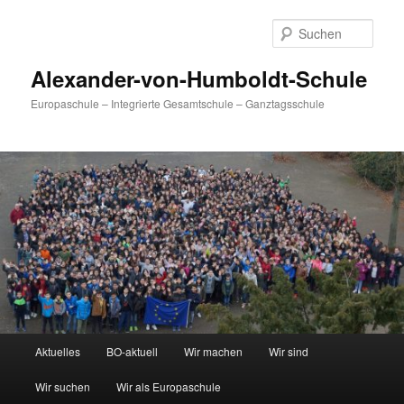
Zum
primären
Such
Inhalt
springen
Alexander-von-Humboldt-Schule
Europaschule – Integrierte Gesamtschule – Ganztagsschule
Hauptmenü
Aktuelles
BO-aktuell
Wir machen
Wir sind
Wir suchen
Wir als Europaschule