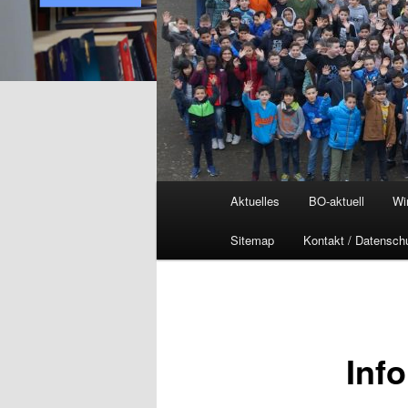
Hauptmenü
Aktuelles
BO-aktuell
Wi
Sitemap
Kontakt / Datensch
Inf