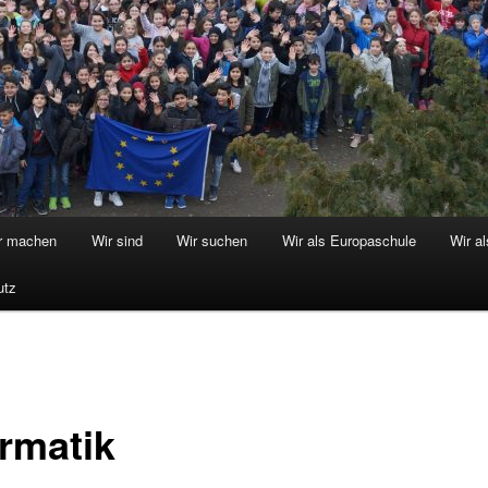
r machen
Wir sind
Wir suchen
Wir als Europaschule
Wir a
utz
ormatik