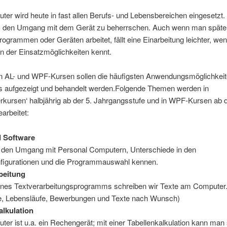
er wird heute in fast allen Berufs- und Lebensbereichen eingesetzt.
g, den Umgang mit dem Gerät zu beherrschen. Auch wenn man später
ogrammen oder Geräten arbeitet, fällt eine Einarbeitung leichter, we
n der Einsatzmöglichkeiten kennt.
n AL- und WPF-Kursen sollen die häufigsten Anwendungsmöglichkeit
 aufgezeigt und behandelt werden.Folgende Themen werden in
kursen‘ halbjährig ab der 5. Jahrgangsstufe und in WPF-Kursen ab d
arbeitet:
d Software
n den Umgang mit Personal Computern, Unterschiede in den
figurationen und die Programmauswahl kennen.
beitung
 eines Textverarbeitungsprogramms schreiben wir Texte am Computer
e, Lebensläufe, Bewerbungen und Texte nach Wunsch)
alkulation
er ist u.a. ein Rechengerät; mit einer Tabellenkalkulation kann man