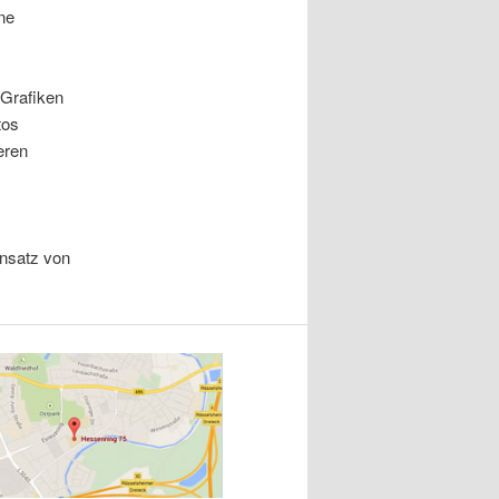
ne
 Grafiken
tos
eren
insatz von