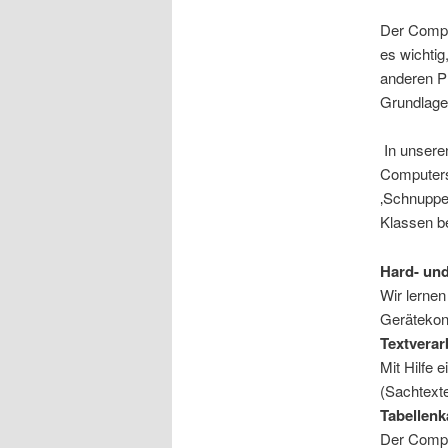
Der Comput
es wichti
anderen Pr
Grundlage
In unsere
Computers
‚Schnupper
Klassen be
Hard- un
Wir lerne
Gerätekon
Textverar
Mit Hilfe
(Sachtext
Tabellenk
Der Comput