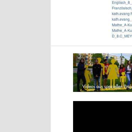
Englisch_8
Französisc
kath.evan
kath.evang
Mathe_A-Kur
Mathe_A-Kur
D_8.C_MEY