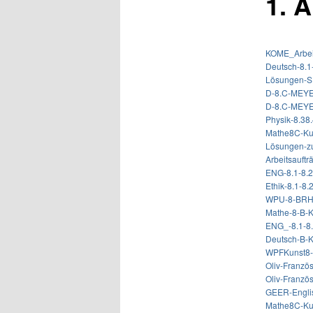
1. A
KOME_Arbei
Deutsch-8.1
Lösungen-S
D-8.C-MEYE
D-8.C-MEY
Physik-8.3
Mathe8C-Ku
Lösungen-zu
Arbeitsauft
ENG-8.1-8.2
Ethik-8.1-8
WPU-8-BR
Mathe-8-B-K
ENG_-8.1-8
Deutsch-B-K
WPFKunst8-F
Oliv-Französ
Oliv-Französ
GEER-Englis
Mathe8C-Ku