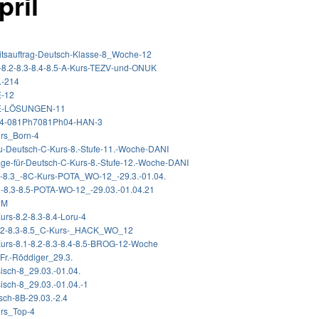
pril
tsauftrag-Deutsch-Klasse-8_Woche-12
-8.2-8.3-8.4-8.5-A-Kurs-TEZV-und-ONUK
.-214
-12
E-LÖSUNGEN-11
8.4-081Ph7081Ph04-HAN-3
rs_Born-4
-Deutsch-C-Kurs-8.-Stufe-11.-Woche-DANI
räge-für-Deutsch-C-Kurs-8.-Stufe-12.-Woche-DANI
-8.3_-8C-Kurs-POTA_WO-12_-29.3.-01.04.
.2-8.3-8.5-POTA-WO-12_-29.03.-01.04.21
HM
urs-8.2-8.3-8.4-Loru-4
.2-8.3-8.5_C-Kurs-_HACK_WO_12
urs-8.1-8.2-8.3-8.4-8.5-BROG-12-Woche
r.-Röddiger_29.3.
isch-8_29.03.-01.04.
isch-8_29.03.-01.04.-1
ch-8B-29.03.-2.4
rs_Top-4