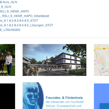
_B-Kurs_OLIV
h_8_OLIV
g RELI_8_HENR_HAPO
_._RELI_8_HENR_HAPO_Arbeitsblatt
s_8.1-8.2-8.3-8.4-8.5_STÜT
s_8.1-8.2-8.3-8.4-8.5_Lösungen_STÜT
E_LÖSUNGEN