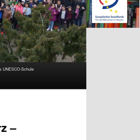
ls UNESCO-Schule
z –