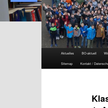
Hauptmenü
Aktuelles
BO-aktuell
Wi
Sitemap
Kontakt / Datensch
Kla