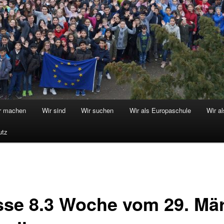
r machen
Wir sind
Wir suchen
Wir als Europaschule
Wir a
utz
sse 8.3 Woche vom 29. Mär