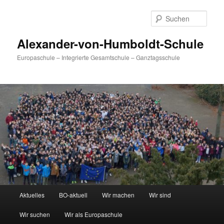
Zum
primären
Such
Inhalt
springen
Alexander-von-Humboldt-Schule
Europaschule – Integrierte Gesamtschule – Ganztagsschule
Hauptmenü
Aktuelles
BO-aktuell
Wir machen
Wir sind
Wir suchen
Wir als Europaschule