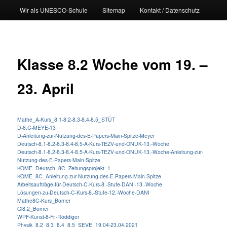
Wir als UNESCO-Schule
Sitemap
Kontakt / Datenschutz
Klasse 8.2 Woche vom 19. –
23. April
Mathe_A-Kurs_8.1-8.2-8.3-8.4-8.5_STÜT
D-8.C-MEYE-13
D-Anleitung-zur-Nutzung-des-E-Papers-Main-Spitze-Meyer
Deutsch-8.1-8.2-8.3-8.4-8.5-A-Kurs-TEZV-und-ONUK-13.-Woche
Deutsch-8.1-8.2-8.3-8.4-8.5-A-Kurs-TEZV-und-ONUK-13.-Woche-Anleitung-zur-
Nutzung-des-E-Papers-Main-Spitze
KOME_Deutsch_8C_Zeitungsprojekt_1
KOME_8C_Anleitung-zur-Nutzung-des-E-Papers-Main-Spitze
Arbeitsaufträge-für-Deutsch-C-Kurs-8.-Stufe-DANI-13.-Woche
Lösungen-zu-Deutsch-C-Kurs-8.-Stufe-12.-Woche-DANI
Mathe8C-Kurs_Borner
Gl8.2_Borner
WPF-Kunst-8-Fr.-Röddiger
Physik_8.2_8.3_8.4_8.5_SEVE_19.04-23.04.2021