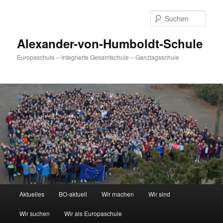
Zum
primären
Such
Inhalt
springen
Alexander-von-Humboldt-Schule
Europaschule – Integrierte Gesamtschule – Ganztagsschule
Hauptmenü
Aktuelles
BO-aktuell
Wir machen
Wir sind
Wir suchen
Wir als Europaschule