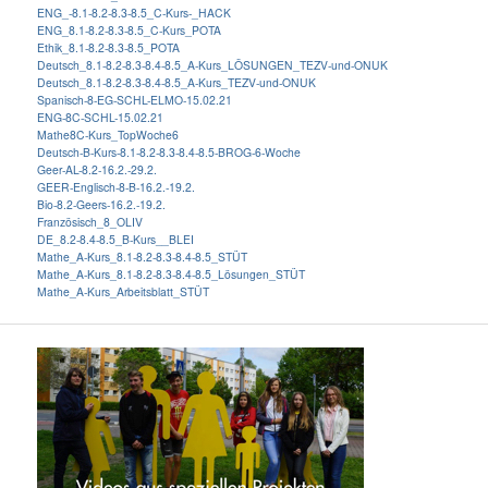
ENG_-8.1-8.2-8.3-8.5_C-Kurs-_HACK
ENG_8.1-8.2-8.3-8.5_C-Kurs_POTA
Ethik_8.1-8.2-8.3-8.5_POTA
Deutsch_8.1-8.2-8.3-8.4-8.5_A-Kurs_LÖSUNGEN_TEZV-und-ONUK
Deutsch_8.1-8.2-8.3-8.4-8.5_A-Kurs_TEZV-und-ONUK
Spanisch-8-EG-SCHL-ELMO-15.02.21
ENG-8C-SCHL-15.02.21
Mathe8C-Kurs_TopWoche6
Deutsch-B-Kurs-8.1-8.2-8.3-8.4-8.5-BROG-6-Woche
Geer-AL-8.2-16.2.-29.2.
GEER-Englisch-8-B-16.2.-19.2.
Bio-8.2-Geers-16.2.-19.2.
Französisch_8_OLIV
DE_8.2-8.4-8.5_B-Kurs__BLEI
Mathe_A-Kurs_8.1-8.2-8.3-8.4-8.5_STÜT
Mathe_A-Kurs_8.1-8.2-8.3-8.4-8.5_Lösungen_STÜT
Mathe_A-Kurs_Arbeitsblatt_STÜT