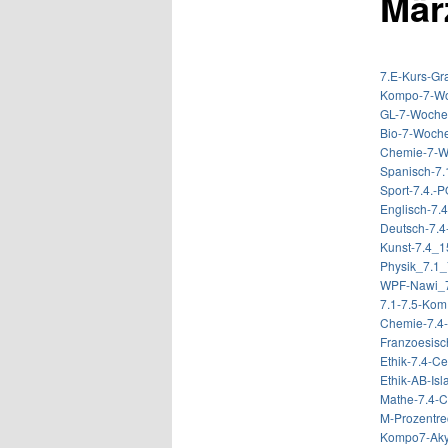
Mär
7.E-Kurs-Gr
Kompo-7-W
GL-7-Woch
Bio-7-Woch
Chemie-7-
Spanisch-7.1
Sport-7.4.-
Englisch-7.
Deutsch-7.
Kunst-7.4_1
Physik_7.1
WPF-Nawi_7.
7.1-7.5-Ko
Chemie-7.4
Franzoesi
Ethik-7.4-Ce
Ethik-AB-Isl
Mathe-7.4-C
M-Prozentre
Kompo7-Aky