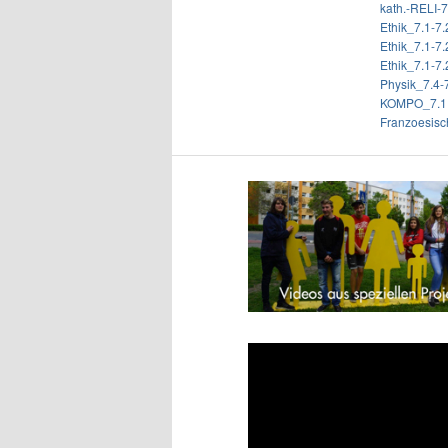
kath.-RELI
Ethik_7.1-7
Ethik_7.1-
Ethik_7.1-
Physik_7.4
KOMPO_7.1,
Franzoesi