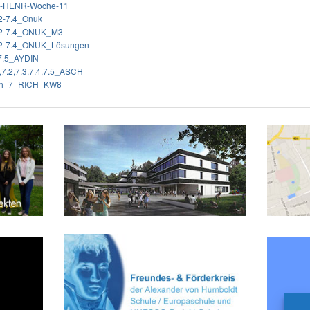
-7-HENR-Woche-11
.2-7.4_Onuk
7.2-7.4_ONUK_M3
7.2-7.4_ONUK_Lösungen
-7.5_AYDIN
7.2,7.3,7.4,7.5_ASCH
sch_7_RICH_KW8