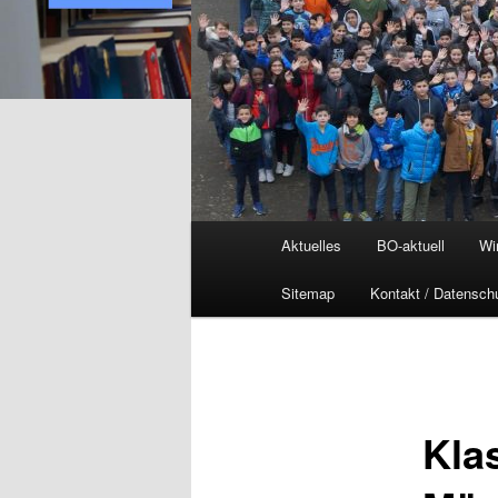
Hauptmenü
Aktuelles
BO-aktuell
Wi
Sitemap
Kontakt / Datensch
Kla