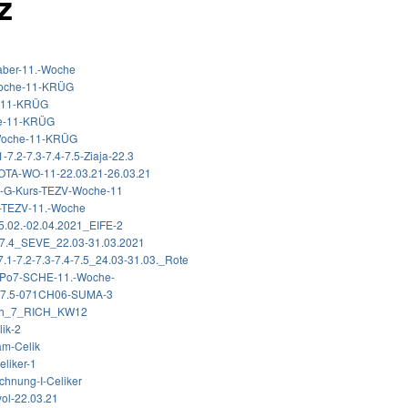
z
aber-11.-Woche
oche-11-KRÜG
e11-KRÜG
e-11-KRÜG
Woche-11-KRÜG
-7.2-7.3-7.4-7.5-Ziaja-22.3
POTA-WO-11-22.03.21-26.03.21
4-G-Kurs-TEZV-Woche-11
4-TEZV-11.-Woche
5.02.-02.04.2021_EIFE-2
_7.4_SEVE_22.03-31.03.2021
1-7.2-7.3-7.4-7.5_24.03-31.03._Rote
mPo7-SCHE-11.-Woche-
-7.5-071CH06-SUMA-3
sch_7_RICH_KW12
lik-2
am-Celik
eliker-1
chnung-I-Celiker
ol-22.03.21