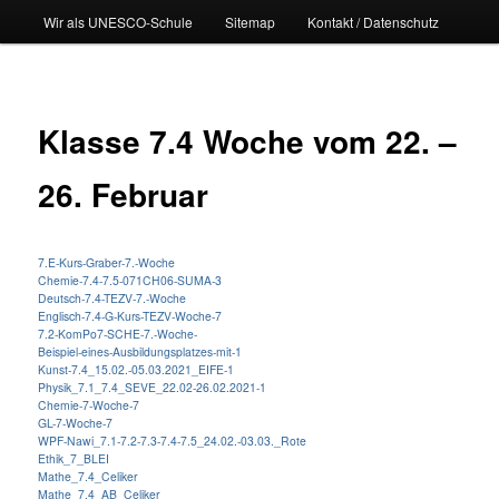
Wir als UNESCO-Schule
Sitemap
Kontakt / Datenschutz
Klasse 7.4 Woche vom 22. –
26. Februar
7.E-Kurs-Graber-7.-Woche
Chemie-7.4-7.5-071CH06-SUMA-3
Deutsch-7.4-TEZV-7.-Woche
Englisch-7.4-G-Kurs-TEZV-Woche-7
7.2-KomPo7-SCHE-7.-Woche-
Beispiel-eines-Ausbildungsplatzes-mit-1
Kunst-7.4_15.02.-05.03.2021_EIFE-1
Physik_7.1_7.4_SEVE_22.02-26.02.2021-1
Chemie-7-Woche-7
GL-7-Woche-7
WPF-Nawi_7.1-7.2-7.3-7.4-7.5_24.02.-03.03._Rote
Ethik_7_BLEI
Mathe_7.4_Celiker
Mathe_7.4_AB_Celiker