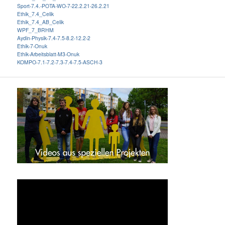
Sport-7.4.-POTA-WO-7-22.2.21-26.2.21
Ethik_7.4_Celik
Ethik_7.4_AB_Celik
WPF_7_BRHM
Aydin-Physik-7.4-7.5-8.2-12.2-2
Ethik-7-Onuk
Ethik-Arbeitsblatt-M3-Onuk
KOMPO-7.1-7.2-7.3-7.4-7.5-ASCH-3