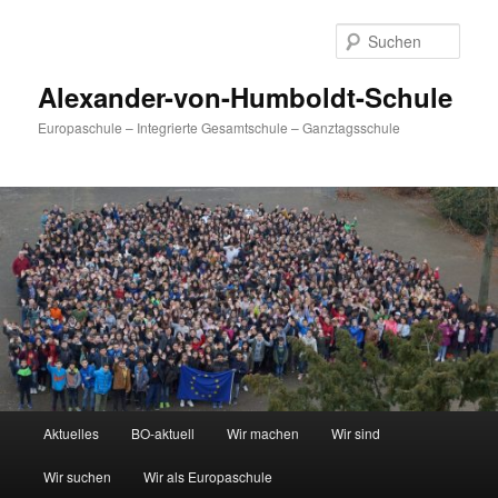
Zum
primären
Such
Inhalt
springen
Alexander-von-Humboldt-Schule
Europaschule – Integrierte Gesamtschule – Ganztagsschule
Hauptmenü
Aktuelles
BO-aktuell
Wir machen
Wir sind
Wir suchen
Wir als Europaschule