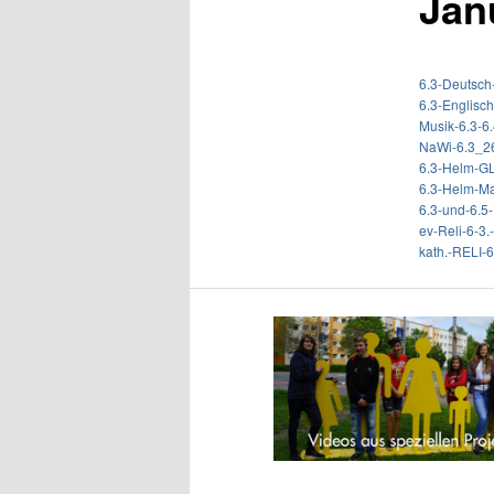
Jan
6.3-Deutsc
6.3-Englisc
Musik-6.3-6
NaWi-6.3_26
6.3-Helm-G
6.3-Helm-M
6.3-und-6.5
ev-Reli-6-3
kath.-RELI