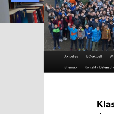
Hauptmenü
Aktuelles
BO-aktuell
Wi
Sitemap
Kontakt / Datensch
Kla