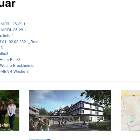
uar
h-MORL-25-29.1
h-MORL-25-29.1
.4-Imhof
.01.-02.02.2021_Rote
L3
athe3
-Helm-Ethik3
.-Woche-Breckheimer
-6-HENR-Woche-3