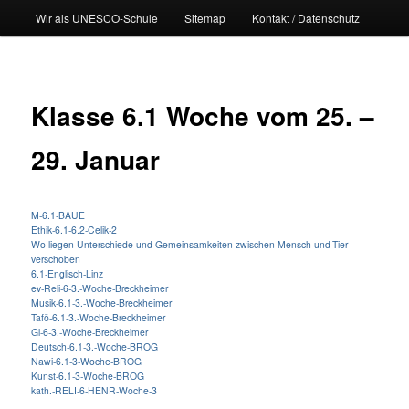
Wir als UNESCO-Schule
Sitemap
Kontakt / Datenschutz
Klasse 6.1 Woche vom 25. –
29. Januar
M-6.1-BAUE
Ethik-6.1-6.2-Celik-2
Wo-liegen-Unterschiede-und-Gemeinsamkeiten-zwischen-Mensch-und-Tier-
verschoben
6.1-Englisch-Linz
ev-Reli-6-3.-Woche-Breckheimer
Musik-6.1-3.-Woche-Breckheimer
Tafö-6.1-3.-Woche-Breckheimer
Gl-6-3.-Woche-Breckheimer
Deutsch-6.1-3.-Woche-BROG
Nawi-6.1-3-Woche-BROG
Kunst-6.1-3-Woche-BROG
kath.-RELI-6-HENR-Woche-3