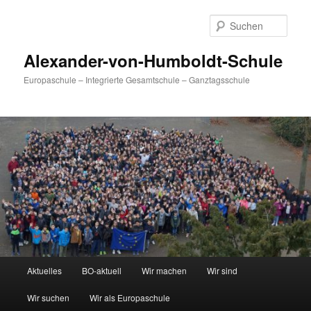
Zum
primären
Such
Inhalt
springen
Alexander-von-Humboldt-Schule
Europaschule – Integrierte Gesamtschule – Ganztagsschule
Hauptmenü
Aktuelles
BO-aktuell
Wir machen
Wir sind
Wir suchen
Wir als Europaschule