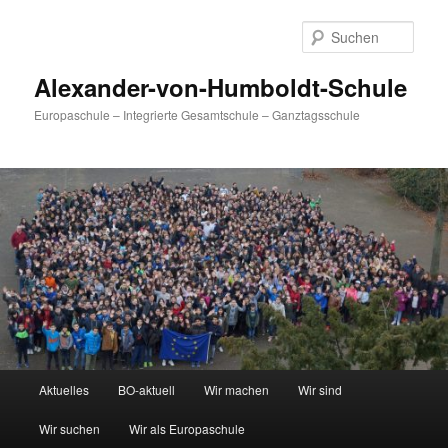
Zum
primären
Such
Inhalt
springen
Alexander-von-Humboldt-Schule
Europaschule – Integrierte Gesamtschule – Ganztagsschule
Hauptmenü
Aktuelles
BO-aktuell
Wir machen
Wir sind
Wir suchen
Wir als Europaschule