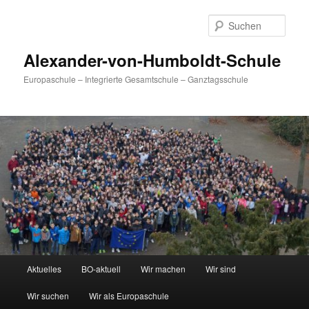
Zum
primären
Such
Inhalt
springen
Alexander-von-Humboldt-Schule
Europaschule – Integrierte Gesamtschule – Ganztagsschule
Hauptmenü
Aktuelles
BO-aktuell
Wir machen
Wir sind
Wir suchen
Wir als Europaschule