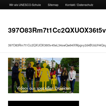
Wir als UNESCO-Schule
Sitemap
Kontakt / Datenschutz
397O83Rm7t1Cc2QXUOX36t5v
397O83Rm7t1Cc2QXUOX36t5v45eL34swQw94XWpgvy2d4BUdJH4Qsy