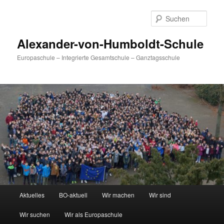
Zum
primären
Such
Inhalt
springen
Alexander-von-Humboldt-Schule
Europaschule – Integrierte Gesamtschule – Ganztagsschule
Hauptmenü
Aktuelles
BO-aktuell
Wir machen
Wir sind
Wir suchen
Wir als Europaschule